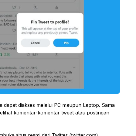
juga dapat diakses melalui PC maupun Laptop. Sama
 melihat komentar-komentar tweet atau postingan
ka situs resmi dari Twitter (twitter.com),