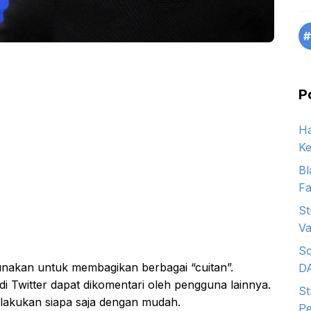
#
P
Ha
Ke
Bl
Fa
St
Va
So
unakan untuk membagikan berbagai “cuitan”.
D
di Twitter dapat dikomentari oleh pengguna lainnya.
St
dilakukan siapa saja dengan mudah.
Pe