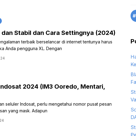
#
dan Stabil dan Cara Settingnya (2024)
P
galaman terbaik berselancar di internet tentunya harus
jika Anda pengguna XL. Dengan
Ha
024
Ke
Bl
Fa
ndosat 2024 (IM3 Ooredo, Mentari,
St
Va
gan seluler Indosat, perlu mengetahui nomor pusat pesan
So
esan yang mask. Adapun
D
024
St
Pe