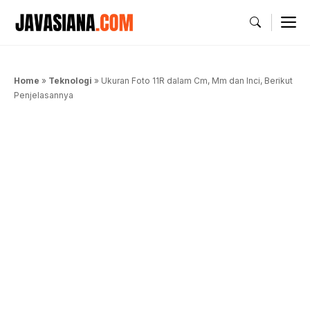
Langsung
M
ke
isi
Home
»
Teknologi
»
Ukuran Foto 11R dalam Cm, Mm dan Inci, Berikut
Penjelasannya