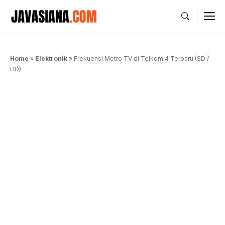
Langsung
M
ke
isi
Home
»
Elektronik
»
Frekuensi Metro TV di Telkom 4 Terbaru (SD /
HD)