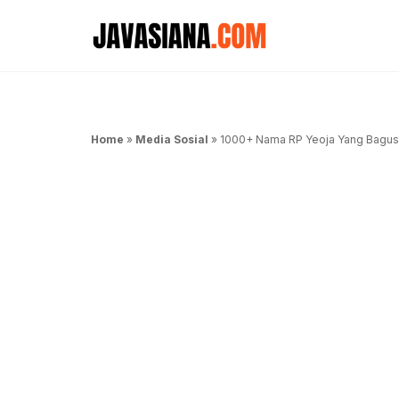
Langsung
ke
isi
Home
»
Media Sosial
»
1000+ Nama RP Yeoja Yang Bagus 