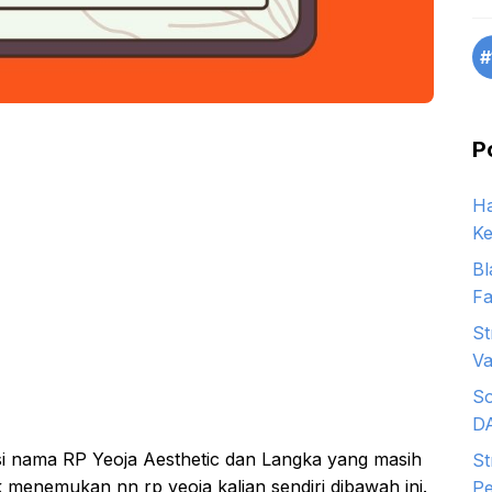
#
P
Ha
Ke
Bl
Fa
St
Va
So
D
 nama RP Yeoja Aesthetic dan Langka yang masih
St
 menemukan nn rp yeoja kalian sendiri dibawah ini.
Pe