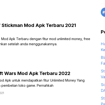
#
 Stickman Mod Apk Terbaru 2021
P
Mod Apk Terbaru dengan fitur mod unlimited money, free
Ha
hkan setelah anda menggunakannya.
Ke
Bl
Fa
St
t Wars Mod Apk Terbaru 2022
Va
d Apk untuk mendapatkan fitur Unlimited Money Yang
So
 pembelian toko game. Pernahkah
D
021
St
Pe