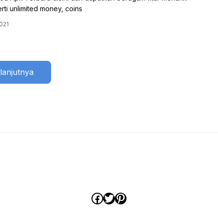
ti unlimited money, coins
2021
lanjutnya
Facebook
Twitter
Pinterest