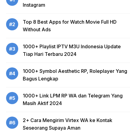
Instagram
Top 8 Best Apps for Watch Movie Full HD
#2
Without Ads
1000+ Playlist IPTV M3U Indonesia Update
#3
Tiap Hari Terbaru 2024
1000+ Symbol Aesthetic RP, Roleplayer Yang
#4
Bagus Lengkap
1000+ Link LPM RP WA dan Telegram Yang
#5
Masih Aktif 2024
2+ Cara Mengirim Virtex WA ke Kontak
#6
Seseorang Supaya Aman