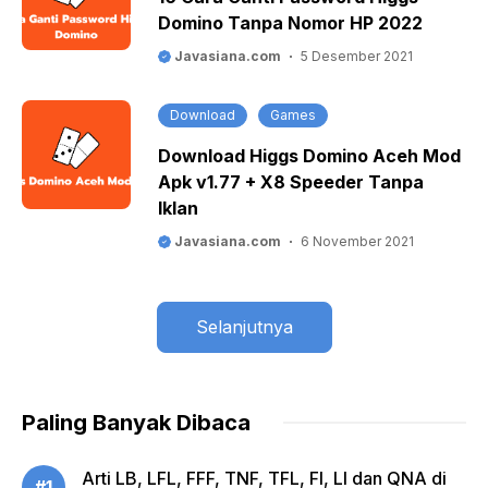
Domino Tanpa Nomor HP 2022
Javasiana.com
5 Desember 2021
Download
Games
Download Higgs Domino Aceh Mod
Apk v1.77 + X8 Speeder Tanpa
Iklan
Javasiana.com
6 November 2021
Selanjutnya
Paling Banyak Dibaca
Arti LB, LFL, FFF, TNF, TFL, FI, LI dan QNA di
#1