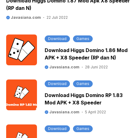
Download Higgs Domino 1.87 Mod Apk X8 Speeder
(RP dan N)
Javasiana.com
22 Juli 2022
Download
Games
Download Higgs Domino 1.86 Mod
APK + X8 Speeder (RP dan N)
Javasiana.com
28 Juni 2022
Download
Games
Download Higgs Domino RP 1.83
Mod APK + X8 Speeder
Javasiana.com
5 April 2022
Download
Games