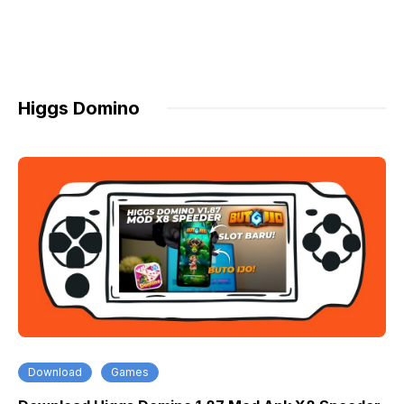
Higgs Domino
Download
Games