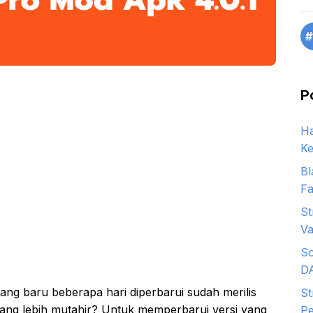
#
P
Ha
Ke
Bl
Fa
St
Va
So
D
ang baru beberapa hari diperbarui sudah merilis
St
 yang lebih mutahir? Untuk memperbarui versi yang
Pe