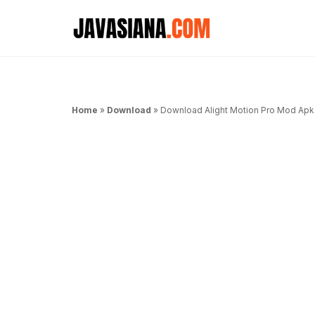
Langsung
ke
isi
Home
»
Download
»
Download Alight Motion Pro Mod Apk 