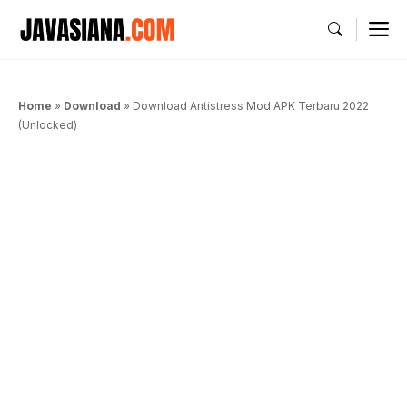
Langsung
M
ke
isi
Home
»
Download
»
Download Antistress Mod APK Terbaru 2022
(Unlocked)