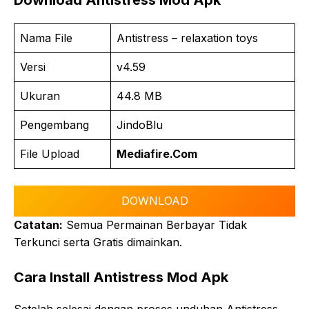
Nama File
Antistress – relaxation toys
Versi
v4.59
Ukuran
44.8 MB
Pengembang
JindoBlu
File Upload
Mediafire.Com
DOWNLOAD
Catatan:
Semua Permainan Berbayar Tidak
Terkunci serta Gratis dimainkan.
Cara Install Antistress Mod Apk
Setelah selesai dengan proses unduhan Antistress