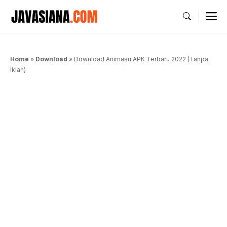
Langsung
M
ke
isi
Home
»
Download
»
Download Animasu APK Terbaru 2022 (Tanpa
Iklan)