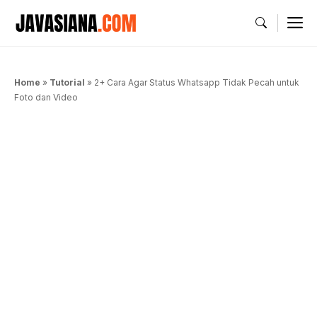
Langsung
M
ke
isi
Home
»
Tutorial
»
2+ Cara Agar Status Whatsapp Tidak Pecah untuk
Foto dan Video