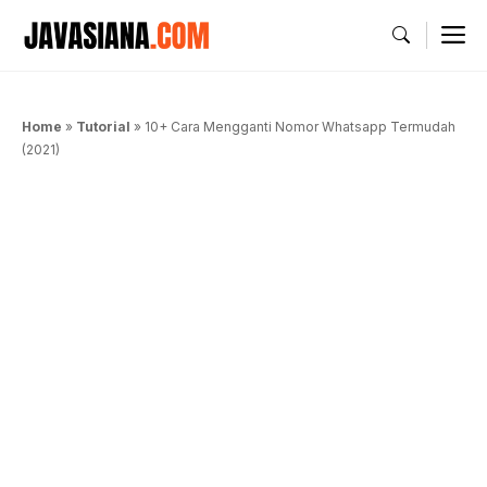
Langsung
M
ke
isi
Home
»
Tutorial
»
10+ Cara Mengganti Nomor Whatsapp Termudah
(2021)