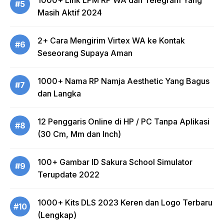
1000+ Link LPM RP WA dan Telegram Yang
#5
Masih Aktif 2024
2+ Cara Mengirim Virtex WA ke Kontak
#6
Seseorang Supaya Aman
1000+ Nama RP Namja Aesthetic Yang Bagus
#7
dan Langka
12 Penggaris Online di HP / PC Tanpa Aplikasi
#8
(30 Cm, Mm dan Inch)
100+ Gambar ID Sakura School Simulator
#9
Terupdate 2022
1000+ Kits DLS 2023 Keren dan Logo Terbaru
#10
(Lengkap)