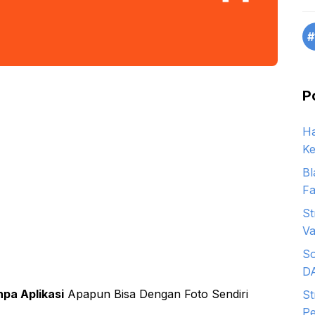
#
P
Ha
Ke
Bl
Fa
St
Va
So
D
pa Aplikasi
Apapun Bisa Dengan Foto Sendiri
St
Pe