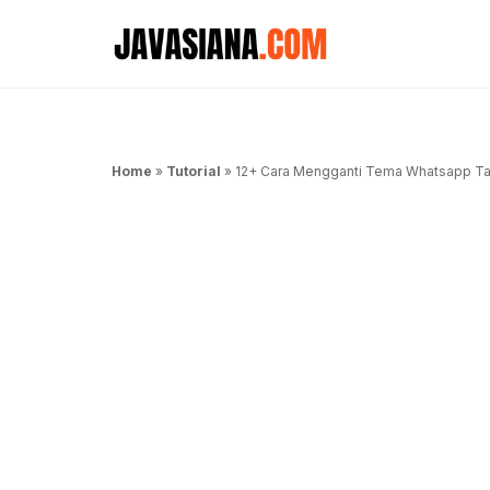
Langsung
ke
isi
Home
»
Tutorial
»
12+ Cara Mengganti Tema Whatsapp Tan