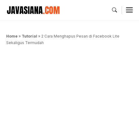
Langsung
M
ke
isi
Home
»
Tutorial
»
2 Cara Menghapus Pesan di Facebook Lite
Sekaligus Termudah