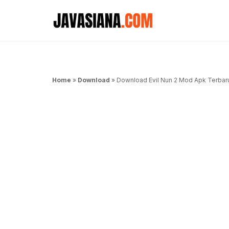
Langsung
ke
isi
Home
»
Download
»
Download Evil Nun 2 Mod Apk Terbar