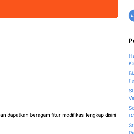
#
P
Ha
Ke
Bl
Fa
St
Va
So
n dapatkan beragam fitur modifikasi lengkap disini
D
St
Pe