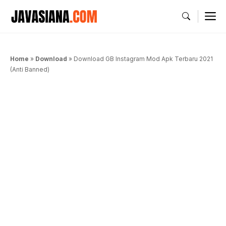
Langsung
M
ke
isi
Home
»
Download
»
Download GB Instagram Mod Apk Terbaru 2021
(Anti Banned)