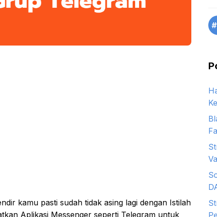
#
P
Ha
Ke
Bl
Fa
St
Va
So
D
dir kamu pasti sudah tidak asing lagi dengan Istilah
St
tkan Aplikasi Messenger seperti Telegram untuk
Pe