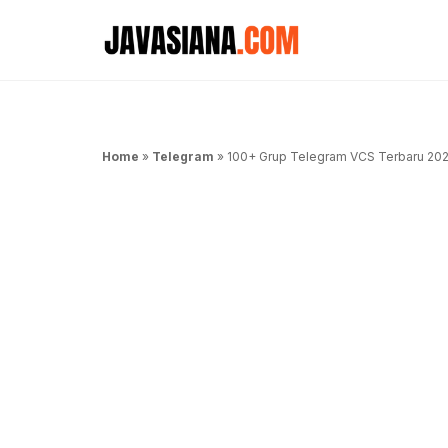
Langsung
ke
isi
Home
»
Telegram
»
100+ Grup Telegram VCS Terbaru 2021, 