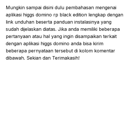
Mungkin sampai disini dulu pembahasan mengenai
aplikasi higgs domino rp black edition lengkap dengan
link unduhan beserta panduan instalasinya yang
sudah dijelaskan diatas. Jika anda memiliki beberapa
pertanyaan atau hal yang ingin disampaikan terkait
dengan aplikasi higgs domino anda bisa kirim
beberapa pernyataan tersebut di kolom komentar
dibawah. Sekian dan Terimakasih!