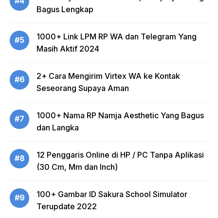
#4
Bagus Lengkap
1000+ Link LPM RP WA dan Telegram Yang
#5
Masih Aktif 2024
2+ Cara Mengirim Virtex WA ke Kontak
#6
Seseorang Supaya Aman
1000+ Nama RP Namja Aesthetic Yang Bagus
#7
dan Langka
12 Penggaris Online di HP / PC Tanpa Aplikasi
#8
(30 Cm, Mm dan Inch)
100+ Gambar ID Sakura School Simulator
#9
Terupdate 2022