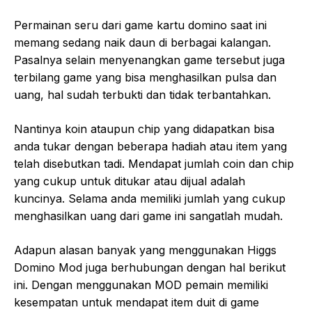
Permainan seru dari game kartu domino saat ini
memang sedang naik daun di berbagai kalangan.
Pasalnya selain menyenangkan game tersebut juga
terbilang game yang bisa menghasilkan pulsa dan
uang, hal sudah terbukti dan tidak terbantahkan.
Nantinya koin ataupun chip yang didapatkan bisa
anda tukar dengan beberapa hadiah atau item yang
telah disebutkan tadi. Mendapat jumlah coin dan chip
yang cukup untuk ditukar atau dijual adalah
kuncinya. Selama anda memiliki jumlah yang cukup
menghasilkan uang dari game ini sangatlah mudah.
Adapun alasan banyak yang menggunakan Higgs
Domino Mod juga berhubungan dengan hal berikut
ini. Dengan menggunakan MOD pemain memiliki
kesempatan untuk mendapat item duit di game