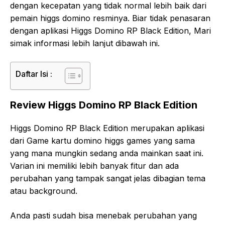
dengan kecepatan yang tidak normal lebih baik dari
pemain higgs domino resminya. Biar tidak penasaran
dengan aplikasi Higgs Domino RP Black Edition, Mari
simak informasi lebih lanjut dibawah ini.
Daftar Isi :
Review Higgs Domino RP Black Edition
Higgs Domino RP Black Edition merupakan aplikasi
dari Game kartu domino higgs games yang sama
yang mana mungkin sedang anda mainkan saat ini.
Varian ini memiliki lebih banyak fitur dan ada
perubahan yang tampak sangat jelas dibagian tema
atau background.
Anda pasti sudah bisa menebak perubahan yang