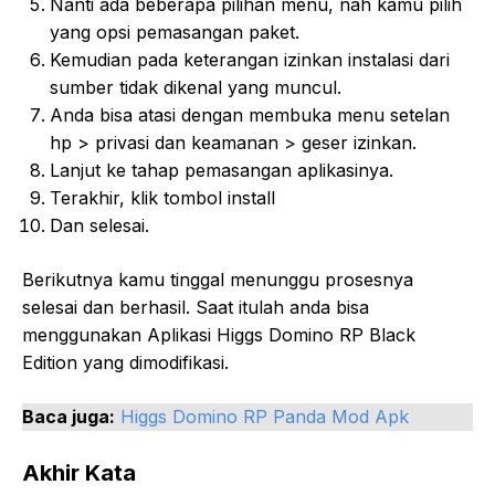
Nanti ada beberapa pilihan menu, nah kamu pilih
yang opsi pemasangan paket.
Kemudian pada keterangan izinkan instalasi dari
sumber tidak dikenal yang muncul.
Anda bisa atasi dengan membuka menu setelan
hp > privasi dan keamanan > geser izinkan.
Lanjut ke tahap pemasangan aplikasinya.
Terakhir, klik tombol install
Dan selesai.
Berikutnya kamu tinggal menunggu prosesnya
selesai dan berhasil. Saat itulah anda bisa
menggunakan Aplikasi Higgs Domino RP Black
Edition yang dimodifikasi.
Baca juga:
Higgs Domino RP Panda Mod Apk
Akhir Kata