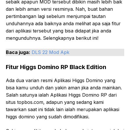
sebaik apapun MOD tersebut dibikin masih lebih baik
dan lebih aman versi resminya. Nah, buat bahan
pertimbangan lagi sebelum menjumpai tautan
unduhannya ada baiknya anda melihat apa saja fitur
dari aplikasi tersebut yang bisa didapat jika anda
mengunduhnya. Selengkapnya berikut ini!
Baca juga:
DLS 22 Mod Apk
Fitur Higgs Domino RP Black Edition
Ada dua varian resmi Aplikasi Higgs Domino yang
bisa kamu unduh dan yakin aman jika anda mainkan.
Salah satunya ialah Aplikasi Higgs Domino RP dari
situs topbos.com, adapun yang sedang kami
tawarkan saat ini tidak lain ialah merupakan aplikasi
higgs domino yang sudah dimodifikasi.