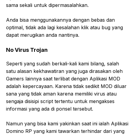
sama sekali untuk dipermasalahkan.
Anda bisa menggunakannya dengan bebas dan
optimal, tidak ada lagi kesalahan klik atau bug yang
dapat merugikan anda nantinya.
No Virus Trojan
Seperti yang sudah berkali-kali kami bilang, salah
satu alasan kekhawatiran yang juga dirasakan oleh
Gamers lainnya saat terlibat dengan Aplikasi MOD
adalah kepercayaan. Karena tidak sedikit MOD diluar
sana yang tidak aman karena memiliki virus atau
sengaja disisipi script tertentu untuk mengakses
informasi yang ada di ponsel tersebut.
Namun yang bisa kami yakinkan saat ini ialah Aplikasi
Domino RP yang kami tawarkan terhindar dari yang