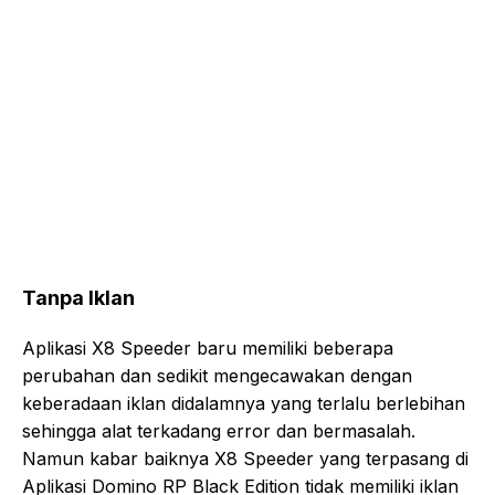
Tanpa Iklan
Aplikasi X8 Speeder baru memiliki beberapa
perubahan dan sedikit mengecawakan dengan
keberadaan iklan didalamnya yang terlalu berlebihan
sehingga alat terkadang error dan bermasalah.
Namun kabar baiknya X8 Speeder yang terpasang di
Aplikasi Domino RP Black Edition tidak memiliki iklan