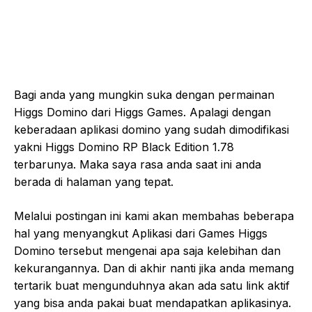
Bagi anda yang mungkin suka dengan permainan
Higgs Domino dari Higgs Games. Apalagi dengan
keberadaan aplikasi domino yang sudah dimodifikasi
yakni Higgs Domino RP Black Edition 1.78
terbarunya. Maka saya rasa anda saat ini anda
berada di halaman yang tepat.
Melalui postingan ini kami akan membahas beberapa
hal yang menyangkut Aplikasi dari Games Higgs
Domino tersebut mengenai apa saja kelebihan dan
kekurangannya. Dan di akhir nanti jika anda memang
tertarik buat mengunduhnya akan ada satu link aktif
yang bisa anda pakai buat mendapatkan aplikasinya.