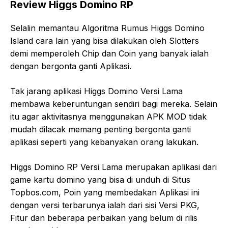
Review Higgs Domino RP
Selalin memantau Algoritma Rumus Higgs Domino
Island cara lain yang bisa dilakukan oleh Slotters
demi memperoleh Chip dan Coin yang banyak ialah
dengan bergonta ganti Aplikasi.
Tak jarang aplikasi Higgs Domino Versi Lama
membawa keberuntungan sendiri bagi mereka. Selain
itu agar aktivitasnya menggunakan APK MOD tidak
mudah dilacak memang penting bergonta ganti
aplikasi seperti yang kebanyakan orang lakukan.
Higgs Domino RP Versi Lama merupakan aplikasi dari
game kartu domino yang bisa di unduh di Situs
Topbos.com, Poin yang membedakan Aplikasi ini
dengan versi terbarunya ialah dari sisi Versi PKG,
Fitur dan beberapa perbaikan yang belum di rilis