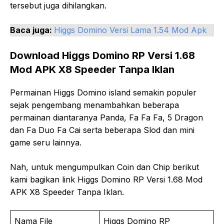
tersebut juga dihilangkan.
Baca juga:
Higgs Domino Versi Lama 1.54 Mod Apk
Download Higgs Domino RP Versi 1.68
Mod APK X8 Speeder Tanpa Iklan
Permainan Higgs Domino island semakin populer
sejak pengembang menambahkan beberapa
permainan diantaranya Panda, Fa Fa Fa, 5 Dragon
dan Fa Duo Fa Cai serta beberapa Slod dan mini
game seru lainnya.
Nah, untuk mengumpulkan Coin dan Chip berikut
kami bagikan link Higgs Domino RP Versi 1.68 Mod
APK X8 Speeder Tanpa Iklan.
Nama File
Higgs Domino RP