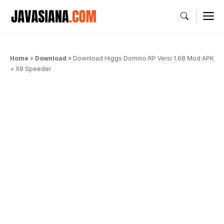
Langsung
M
ke
isi
Home
»
Download
»
Download Higgs Domino RP Versi 1.68 Mod APK
+ X8 Speeder