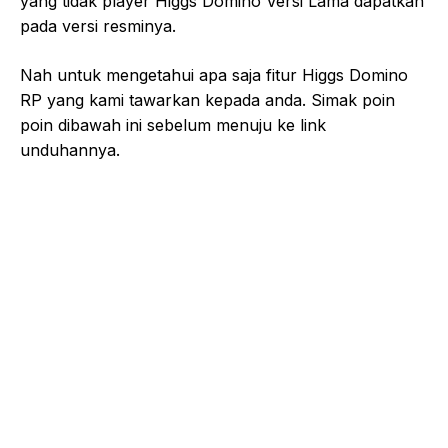
yang tidak player Higgs Domino Versi Lama dapatkan
pada versi resminya.
Nah untuk mengetahui apa saja fitur Higgs Domino
RP yang kami tawarkan kepada anda. Simak poin
poin dibawah ini sebelum menuju ke link
unduhannya.