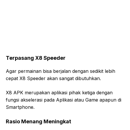
Terpasang X8 Speeder
Agar permainan bisa berjalan dengan sedikit lebih
cepat X8 Speeder akan sangat dibutuhkan.
X8 APK merupakan aplikasi pihak ketiga dengan
fungsi akselerasi pada Aplikasi atau Game apapun di
Smartphone.
Rasio Menang Meningkat