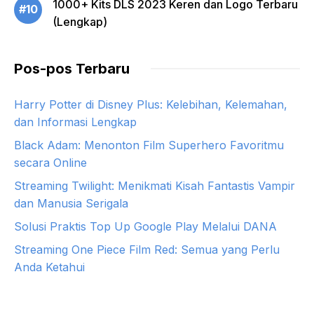
1000+ Kits DLS 2023 Keren dan Logo Terbaru
#10
(Lengkap)
Pos-pos Terbaru
Harry Potter di Disney Plus: Kelebihan, Kelemahan,
dan Informasi Lengkap
Black Adam: Menonton Film Superhero Favoritmu
secara Online
Streaming Twilight: Menikmati Kisah Fantastis Vampir
dan Manusia Serigala
Solusi Praktis Top Up Google Play Melalui DANA
Streaming One Piece Film Red: Semua yang Perlu
Anda Ketahui