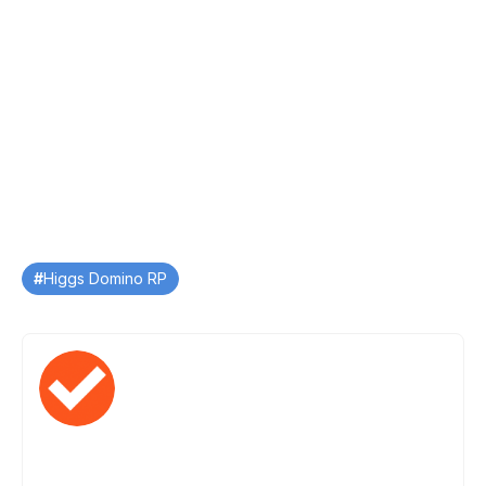
Tag
Higgs Domino RP