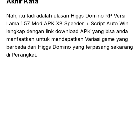
Akhir Kata
Nah, itu tadi adalah ulasan Higgs Domino RP Versi
Lama 1.57 Mod APK X8 Speeder + Script Auto Win
lengkap dengan link download APK yang bisa anda
manfaatkan untuk mendapatkan Variasi game yang
berbeda dari Higgs Domino yang terpasang sekarang
di Perangkat.