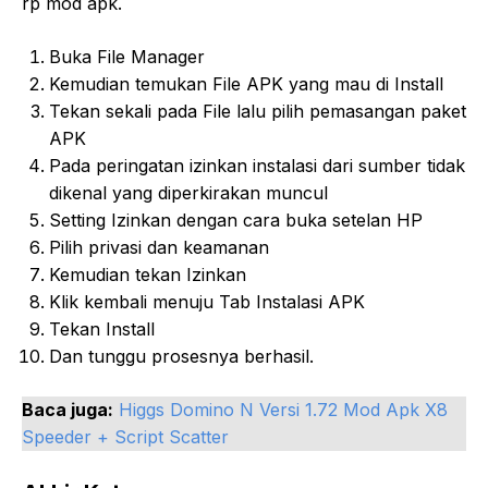
rp mod apk.
Buka File Manager
Kemudian temukan File APK yang mau di Install
Tekan sekali pada File lalu pilih pemasangan paket
APK
Pada peringatan izinkan instalasi dari sumber tidak
dikenal yang diperkirakan muncul
Setting Izinkan dengan cara buka setelan HP
Pilih privasi dan keamanan
Kemudian tekan Izinkan
Klik kembali menuju Tab Instalasi APK
Tekan Install
Dan tunggu prosesnya berhasil.
Baca juga:
Higgs Domino N Versi 1.72 Mod Apk X8
Speeder + Script Scatter