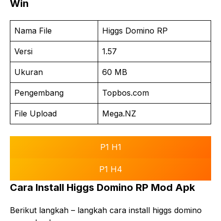
Win
Nama File
Higgs Domino RP
Versi
1.57
Ukuran
60 MB
Pengembang
Topbos.com
File Upload
Mega.NZ
P1 H1
P1 H4
Cara Install Higgs Domino RP Mod Apk
Berikut langkah – langkah cara install higgs domino