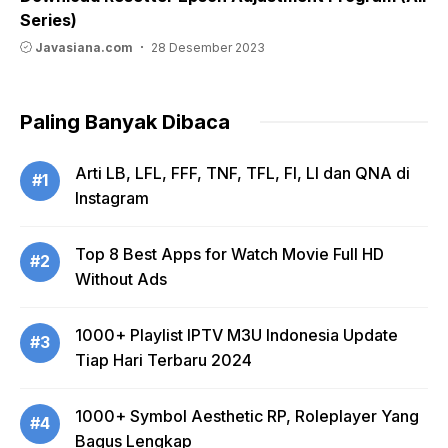
Series)
Javasiana.com
28 Desember 2023
Paling Banyak Dibaca
Arti LB, LFL, FFF, TNF, TFL, FI, LI dan QNA di
#1
Instagram
Top 8 Best Apps for Watch Movie Full HD
#2
Without Ads
1000+ Playlist IPTV M3U Indonesia Update
#3
Tiap Hari Terbaru 2024
1000+ Symbol Aesthetic RP, Roleplayer Yang
#4
Bagus Lengkap