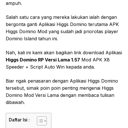
ampuh.
Salah satu cara yang mereka lakukan ialah dengan
bergonta ganti Aplikasi Higgs Domino terutama APK
Higgs Domino Mod yang sudah jadi priorotas player
Domino Island tahun ini.
Nah, kali ini kami akan bagikan link download Aplikasi
Higgs Domino RP Versi Lama 1.57
Mod APK X8
Speeder + Script Auto Win kepada anda.
Biar ngak penasaran dengan Aplikasi Higgs Domino
tersebut, simak poin poin penting mengenai Higgs
Domino Mod Versi Lama dengan membaca tulisan
dibawah.
Daftar Isi :