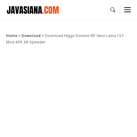
Langsung
M
ke
isi
Home
»
Download
»
Download Higgs Domino RP Versi Lama 1.57
Mod APK X8 Speeder