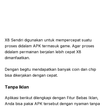
X8 Sendiri digunakan untuk mempercepat suatu
proses didalam APK termasuk game. Agar proses
didalam permainan berjalan lebih cepat X8
dimanfaatkan.
Dengan begitu mendapatkan banyak coin dan chip
bisa dikerjakan dengan cepat.
Tanpa Iklan
Aplikasi berikut dilengkapi dengan Fitur Bebas Iklan,
Anda bisa pakai APK tersebut dengan nyaman tanpa