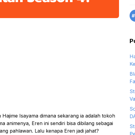
#
P
Ha
Ke
Bl
Fa
St
Va
So
h Hajime Isayama dimana sekarang ia adalah tokoh
D
a animenya, Eren ini sendiri bisa dibilang sebagai
St
ang pahlawan. Lalu kenapa Eren jadi jahat?
Pe