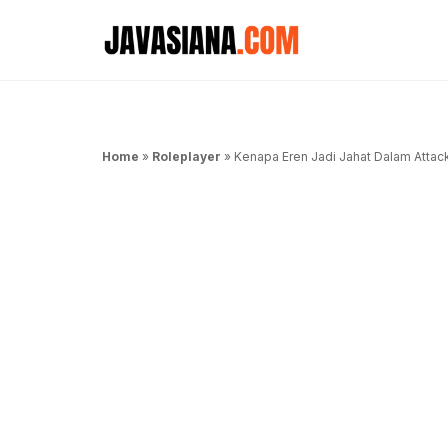
Langsung
ke
isi
Home
»
Roleplayer
»
Kenapa Eren Jadi Jahat Dalam Attac