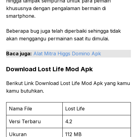
hingga tampak sempurna untuk para pemain
khususnya dengan pengalaman bermain di
smartphone.
Beberapa bug juga telah diperbaiki sehingga tidak
akan menggangu permainan saat itu dimulai.
Baca juga:
Alat Mitra Higgs Domino Apk
Download Lost Life Mod Apk
Berikut Link Download Lost Life Mod Apk yang kamu
kamu butuhkan.
Nama File
Lost Life
Versi Terbaru
4.2
Ukuran
112 MB