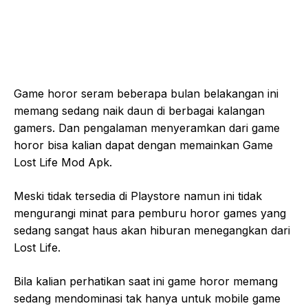
Game horor seram beberapa bulan belakangan ini
memang sedang naik daun di berbagai kalangan
gamers. Dan pengalaman menyeramkan dari game
horor bisa kalian dapat dengan memainkan Game
Lost Life Mod Apk.
Meski tidak tersedia di Playstore namun ini tidak
mengurangi minat para pemburu horor games yang
sedang sangat haus akan hiburan menegangkan dari
Lost Life.
Bila kalian perhatikan saat ini game horor memang
sedang mendominasi tak hanya untuk mobile game