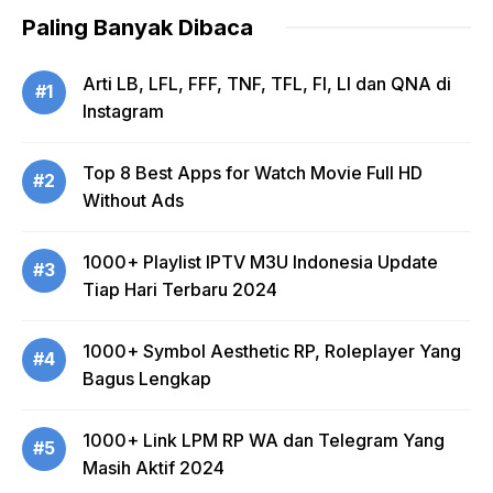
Paling Banyak Dibaca
Arti LB, LFL, FFF, TNF, TFL, FI, LI dan QNA di
#1
Instagram
Top 8 Best Apps for Watch Movie Full HD
#2
Without Ads
1000+ Playlist IPTV M3U Indonesia Update
#3
Tiap Hari Terbaru 2024
1000+ Symbol Aesthetic RP, Roleplayer Yang
#4
Bagus Lengkap
1000+ Link LPM RP WA dan Telegram Yang
#5
Masih Aktif 2024