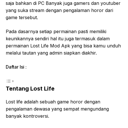
saja bahkan di PC Banyak juga gamers dan youtuber
yang suka stream dengan pengalaman horor dari
game tersebut.
Pada dasarnya setiap permainan pasti memiliki
keunikannya sendiri hal itu juga termasuk dalam
permainan Lost Life Mod Apk yang bisa kamu unduh
melalui tautan yang admin siapkan diakhir.
Daftar Isi :
Tentang Lost Life
Lost life adalah sebuah game horor dengan
pengalaman dewasa yang sempat mengundang
banyak kontroversi.