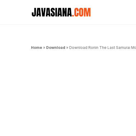
Langsung
ke
isi
Home
»
Download
»
Download Ronin The Last Samurai M