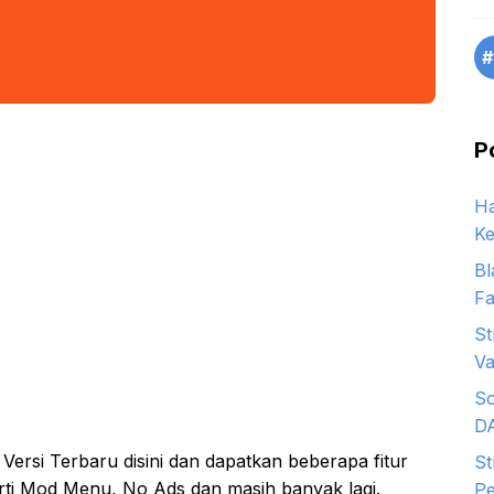
#
P
Ha
Ke
Bl
Fa
St
Va
So
D
rsi Terbaru disini dan dapatkan beberapa fitur
St
i Mod Menu, No Ads dan masih banyak lagi.
Pe