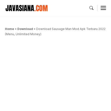
Langsung
M
ke
isi
Home
»
Download
»
Download Sausage Man Mod Apk Terbaru 2022
(Menu, Unlimited Money)