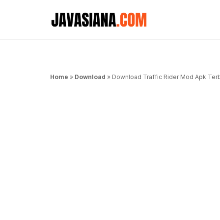
Langsung
ke
isi
Home
»
Download
»
Download Traffic Rider Mod Apk Ter