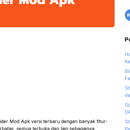
#
P
Ha
Ke
Bl
Fa
St
Va
So
D
Rider Mod Apk versi terbaru dengan banyak fitur-
St
erbatas, semua terbuka dan lain sebagainya.
Pe