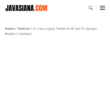
Langsung
M
ke
isi
Home
»
Tutorial
»
4+ Cara Logout Twitter di HP dan PC dengan
Mudah (+ Gambar)