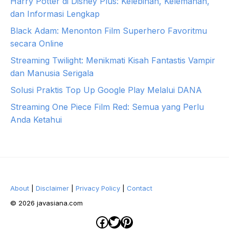
Harry Potter di Disney Plus: Kelebihan, Kelemahan,
dan Informasi Lengkap
Black Adam: Menonton Film Superhero Favoritmu
secara Online
Streaming Twilight: Menikmati Kisah Fantastis Vampir
dan Manusia Serigala
Solusi Praktis Top Up Google Play Melalui DANA
Streaming One Piece Film Red: Semua yang Perlu
Anda Ketahui
About
|
Disclaimer
|
Privacy Policy
|
Contact
© 2026 javasiana.com
Facebook
Twitter
Pinterest