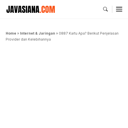
Langsung
M
ke
isi
Home
»
Internet & Jaringan
»
0887 Kartu Apa? Berikut Penjelasan
Provider dan Kelebihannya