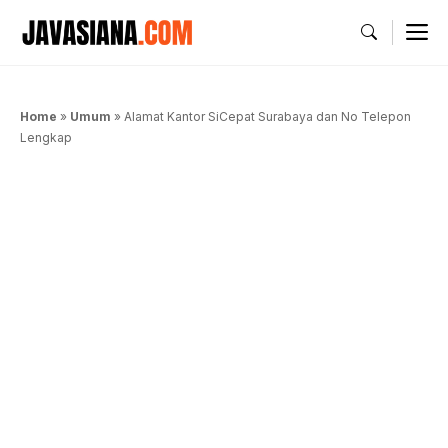
Langsung
M
ke
isi
Home
»
Umum
»
Alamat Kantor SiCepat Surabaya dan No Telepon
Lengkap