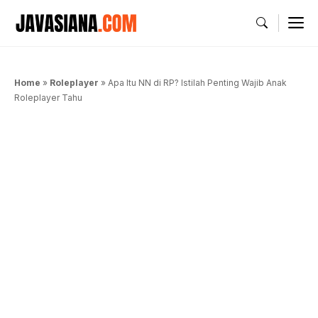
Langsung
M
ke
isi
Home
»
Roleplayer
»
Apa Itu NN di RP? Istilah Penting Wajib Anak
Roleplayer Tahu