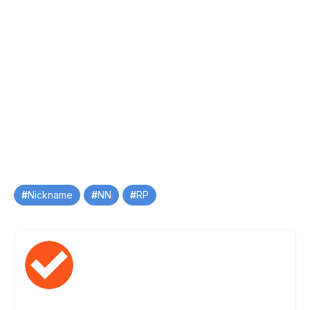
Tag
Nickname
NN
RP