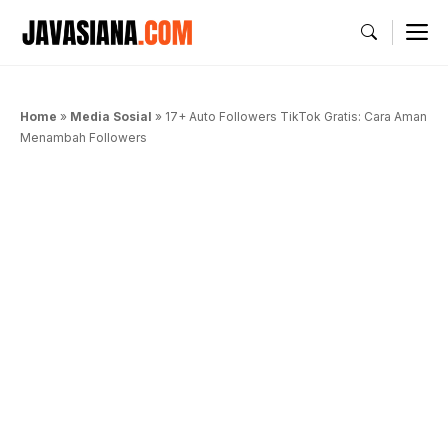
Langsung
M
ke
isi
Home
»
Media Sosial
»
17+ Auto Followers TikTok Gratis: Cara Aman
Menambah Followers