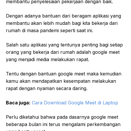
membantu penyelesaian pekerjaan dengan baik.
Dengan adanya bantuan dari beragam aplikasi yang
membantu akan lebih mudah bagi kita bekerja dari
rumah di masa pandemi seperti saat ini.
Salah satu aplikasi yang tentunya penting bagi setiap
orang yang bekerja dari rumah adalah google meet
yang menjadi media melakukan rapat.
Tentu dengan bantuan google meet maka kemudian
kamu akan mendapatkan kesempatan melakukan
rapat dengan nyaman secara daring.
Baca juga:
Cara Download Google Meet di Laptop
Perlu diketahui bahwa pada dasarnya google meet
beberapa bulan ini terus mengalami perkembangan