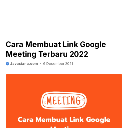
Cara Membuat Link Google
Meeting Terbaru 2022
Javasiana.com
6 Desember 2021