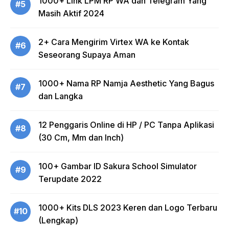
1000+ Link LPM RP WA dan Telegram Yang
#5
Masih Aktif 2024
2+ Cara Mengirim Virtex WA ke Kontak
#6
Seseorang Supaya Aman
1000+ Nama RP Namja Aesthetic Yang Bagus
#7
dan Langka
12 Penggaris Online di HP / PC Tanpa Aplikasi
#8
(30 Cm, Mm dan Inch)
100+ Gambar ID Sakura School Simulator
#9
Terupdate 2022
1000+ Kits DLS 2023 Keren dan Logo Terbaru
#10
(Lengkap)