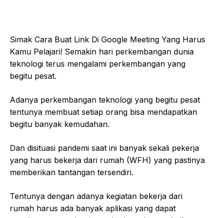
Simak Cara Buat Link Di Google Meeting Yang Harus
Kamu Pelajari! Semakin hari perkembangan dunia
teknologi terus mengalami perkembangan yang
begitu pesat.
Adanya perkembangan teknologi yang begitu pesat
tentunya membuat setiap orang bisa mendapatkan
begitu banyak kemudahan.
Dan disituasi pandemi saat ini banyak sekali pekerja
yang harus bekerja dari rumah (WFH) yang pastinya
memberikan tantangan tersendiri.
Tentunya dengan adanya kegiatan bekerja dari
rumah harus ada banyak aplikasi yang dapat