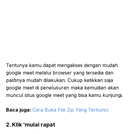
Tentunya kamu dapat mengakses dengan mudah
google meet melalui browser yang tersedia dan
pastinya mudah dilakukan. Cukup ketikkan saja
google meet di penelusuran maka kemudian akan
muncul situs google meet yang bisa kamu kunjungi.
Baca juga:
Cara Buka File Zip Yang Terkunci
2. Klik ‘mulai rapat