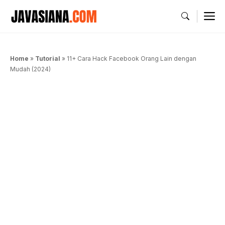
Langsung
M
ke
isi
Home
»
Tutorial
»
11+ Cara Hack Facebook Orang Lain dengan
Mudah (2024)