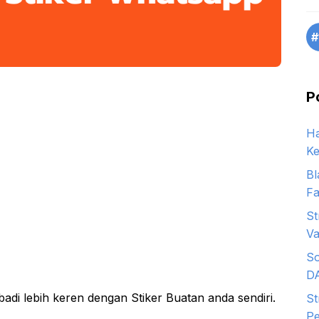
#
P
Ha
Ke
Bl
Fa
St
Va
So
D
adi lebih keren dengan Stiker Buatan anda sendiri.
St
Pe