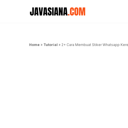
Langsung
ke
isi
Home
»
Tutorial
»
2+ Cara Membuat Stiker Whatsapp Keren