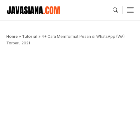
Langsung
M
ke
isi
Home
»
Tutorial
»
4+ Cara Memformat Pesan di WhatsApp (WA)
Terbaru 2021