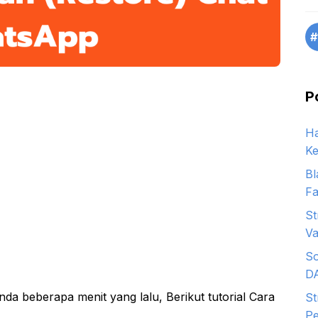
#
P
Ha
Ke
Bl
Fa
St
Va
So
D
da beberapa menit yang lalu, Berikut tutorial Cara
St
Pe