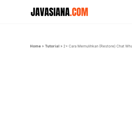
Langsung
ke
isi
Home
»
Tutorial
»
2+ Cara Memulihkan (Restore) Chat Wh