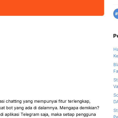
#
P
Ha
Ke
Bl
Fa
St
Va
So
asi chatting yang mempunyai fitur terlengkap,
D
at bot yang ada di dalamnya. Mengapa demikian?
St
 aplikasi Telegram saja, maka setiap pengguna
Pe