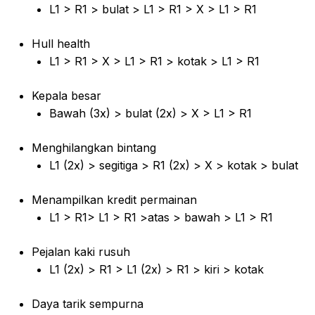
L1 > R1 > bulat > L1 > R1 > X > L1 > R1
Hull health
L1 > R1 > X > L1 > R1 > kotak > L1 > R1
Kepala besar
Bawah (3x) > bulat (2x) > X > L1 > R1
Menghilangkan bintang
L1 (2x) > segitiga > R1 (2x) > X > kotak > bulat
Menampilkan kredit permainan
L1 > R1> L1 > R1 >atas > bawah > L1 > R1
Pejalan kaki rusuh
L1 (2x) > R1 > L1 (2x) > R1 > kiri > kotak
Daya tarik sempurna