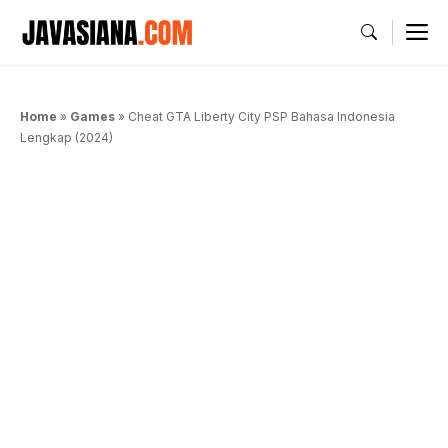
Langsung
M
ke
isi
Home
»
Games
»
Cheat GTA Liberty City PSP Bahasa Indonesia
Lengkap (2024)