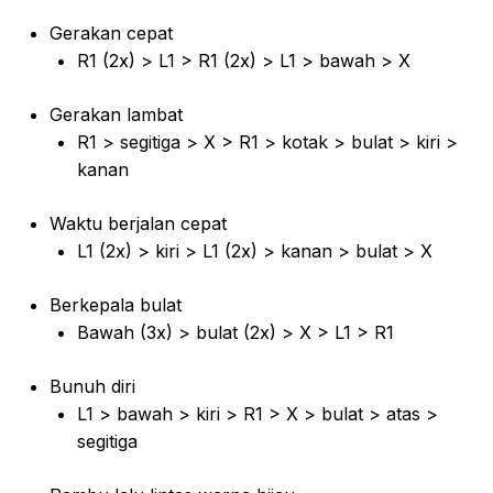
Gerakan cepat
R1 (2x) > L1 > R1 (2x) > L1 > bawah > X
Gerakan lambat
R1 > segitiga > X > R1 > kotak > bulat > kiri >
kanan
Waktu berjalan cepat
L1 (2x) > kiri > L1 (2x) > kanan > bulat > X
Berkepala bulat
Bawah (3x) > bulat (2x) > X > L1 > R1
Bunuh diri
L1 > bawah > kiri > R1 > X > bulat > atas >
segitiga