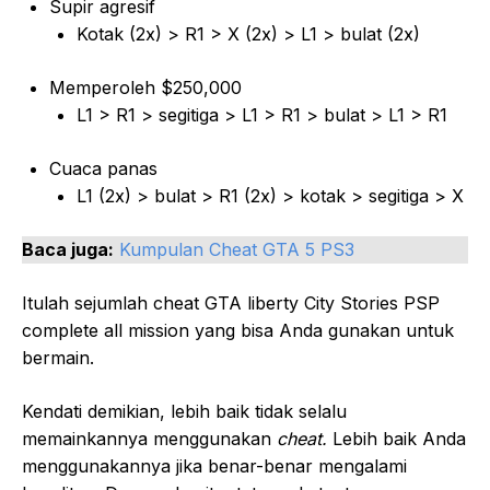
Supir agresif
Kotak (2x) > R1 > X (2x) > L1 > bulat (2x)
Memperoleh $250,000
L1 > R1 > segitiga > L1 > R1 > bulat > L1 > R1
Cuaca panas
L1 (2x) > bulat > R1 (2x) > kotak > segitiga > X
Baca juga:
Kumpulan Cheat GTA 5 PS3
Itulah sejumlah cheat GTA liberty City Stories PSP
complete all mission yang bisa Anda gunakan untuk
bermain.
Kendati demikian, lebih baik tidak selalu
memainkannya menggunakan
cheat.
Lebih baik Anda
menggunakannya jika benar-benar mengalami