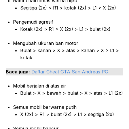
Rambu lalu lintas warna hijau
Segitiga (2x) > R1 > kotak (2x) > L1 > X (2x)
Pengemudi agresif
Kotak (2x) > R1 > X (2x) > L1 > bulat (2x)
Mengubah ukuran ban motor
Bulat > kanan > X > atas > kanan > X > L1 >
kotak
Baca juga:
Daftar Cheat GTA San Andreas PC
Mobil berjalan di atas air
Bulat > X > bawah > bulat > X > atas > L1 (2x)
Semua mobil berwarna putih
X (2x) > R1 > bulat (2x) > L1 > segitiga (2x)
Semua mobil hancur