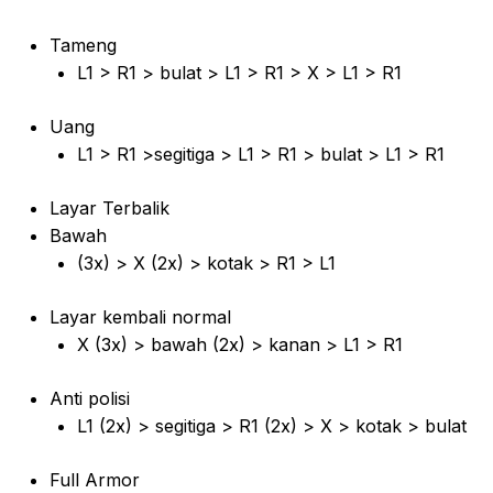
Tameng
L1 > R1 > bulat > L1 > R1 > X > L1 > R1
Uang
L1 > R1 >segitiga > L1 > R1 > bulat > L1 > R1
Layar Terbalik
Bawah
(3x) > X (2x) > kotak > R1 > L1
Layar kembali normal
X (3x) > bawah (2x) > kanan > L1 > R1
Anti polisi
L1 (2x) > segitiga > R1 (2x) > X > kotak > bulat
Full Armor