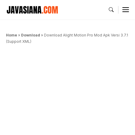
Langsung
M
ke
isi
Home
»
Download
»
Download Alight Motion Pro Mod Apk Versi 3.7.1
(Support XML)