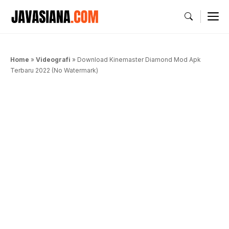
Langsung
M
ke
isi
Home
»
Videografi
»
Download Kinemaster Diamond Mod Apk
Terbaru 2022 (No Watermark)