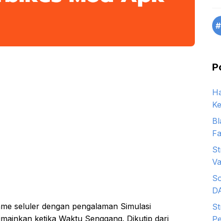
#
P
Ha
Ke
Bl
Fa
St
Va
So
D
e seluler dengan pengalaman Simulasi
St
mainkan ketika Waktu Senggang. Dikutip dari
Pe