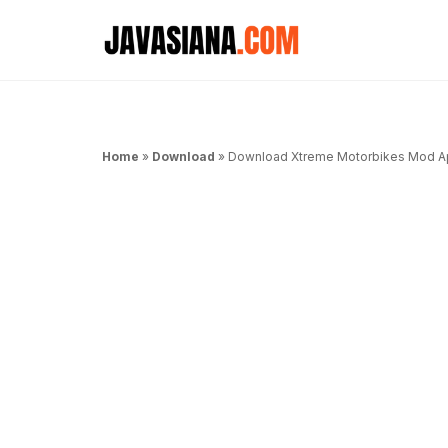
Langsung
ke
isi
Home
»
Download
»
Download Xtreme Motorbikes Mod Ap