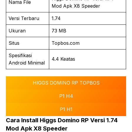
Nama File
Mod Apk X8 Speeder
Versi Terbaru
1.74
Ukuran
73 MB
Situs
Topbos.com
Spesifikasi
4.4 Keatas
Android Minimal
HIGGS DOMINO RP TOPBOS
P1 H4
P1 H1
Cara Install Higgs Domino RP Versi 1.74
Mod Apk X8 Speeder