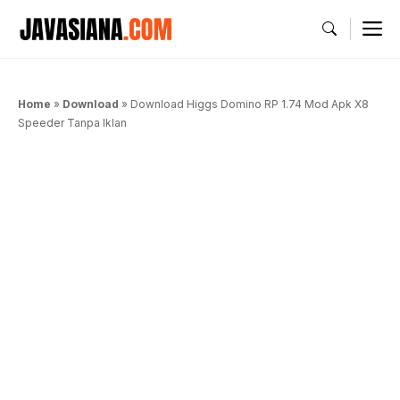
Langsung
M
ke
isi
Home
»
Download
»
Download Higgs Domino RP 1.74 Mod Apk X8
Speeder Tanpa Iklan