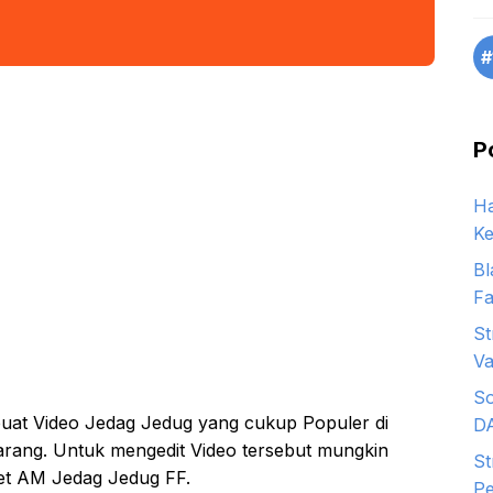
#
P
Ha
Ke
Bl
Fa
St
Va
So
buat Video Jedag Jedug yang cukup Populer di
D
arang. Untuk mengedit Video tersebut mungkin
St
t AM Jedag Jedug FF.
Pe