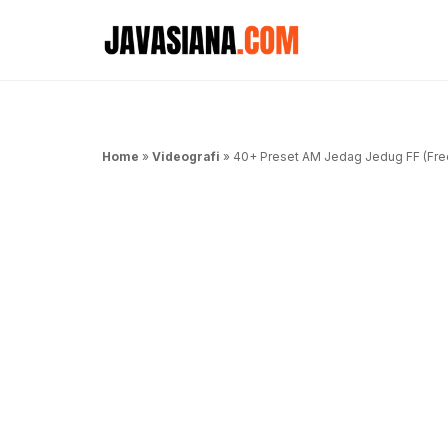
Langsung
ke
isi
Home
»
Videografi
»
40+ Preset AM Jedag Jedug FF (Free