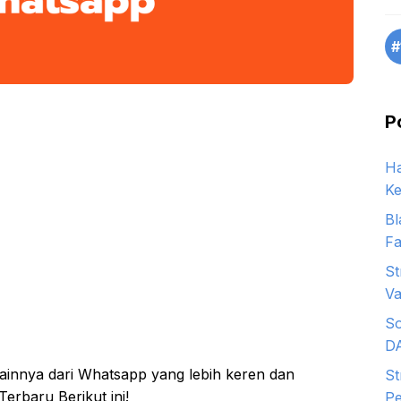
#
P
Ha
Ke
Bl
Fa
St
Va
So
D
ainnya dari Whatsapp yang lebih keren dan
St
rbaru Berikut ini!
Pe