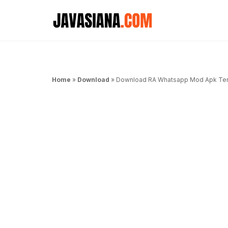
Langsung
ke
isi
Home
»
Download
»
Download RA Whatsapp Mod Apk Terb