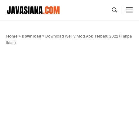
Langsung
M
ke
isi
Home
»
Download
»
Download WeTV Mod Apk Terbaru 2022 (Tanpa
Iklan)