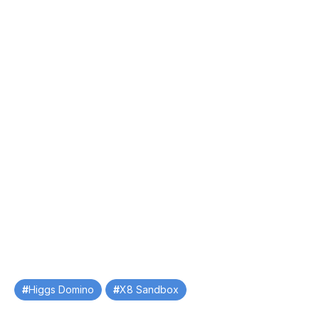
Tag
Higgs Domino
X8 Sandbox