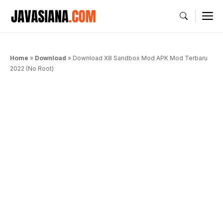
Langsung
M
ke
isi
Home
»
Download
»
Download X8 Sandbox Mod APK Mod Terbaru
2022 (No Root)