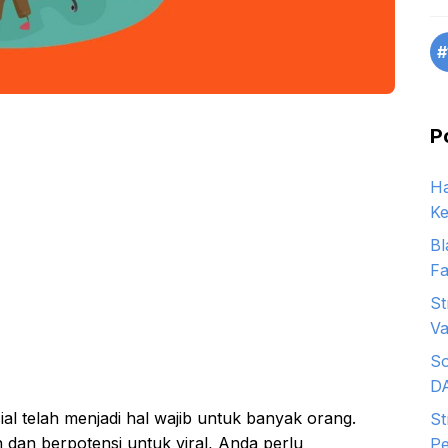
#
P
Ha
Ke
Bl
Fa
St
Va
So
D
al telah menjadi hal wajib untuk banyak orang.
St
an berpotensi untuk viral, Anda perlu
Pe