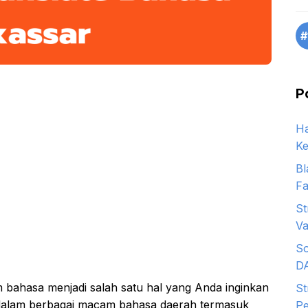
#
P
Ha
Ke
Bl
Fa
St
Va
So
D
 bahasa menjadi salah satu hal yang Anda inginkan
St
dalam berbagai macam bahasa daerah termasuk
Pe