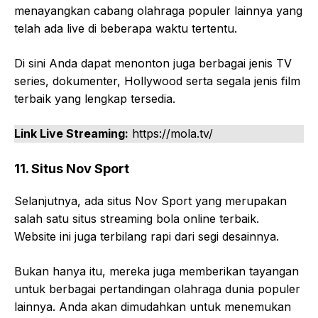
menayangkan cabang olahraga populer lainnya yang
telah ada live di beberapa waktu tertentu.
Di sini Anda dapat menonton juga berbagai jenis TV
series, dokumenter, Hollywood serta segala jenis film
terbaik yang lengkap tersedia.
Link Live Streaming:
https://mola.tv/
11. Situs Nov Sport
Selanjutnya, ada situs Nov Sport yang merupakan
salah satu situs streaming bola online terbaik.
Website ini juga terbilang rapi dari segi desainnya.
Bukan hanya itu, mereka juga memberikan tayangan
untuk berbagai pertandingan olahraga dunia populer
lainnya. Anda akan dimudahkan untuk menemukan