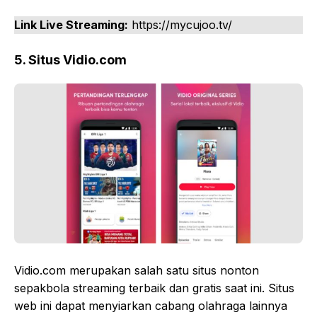
Link Live Streaming:
https://mycujoo.tv/
5. Situs Vidio.com
Vidio.com merupakan salah satu situs nonton
sepakbola streaming terbaik dan gratis saat ini. Situs
web ini dapat menyiarkan cabang olahraga lainnya