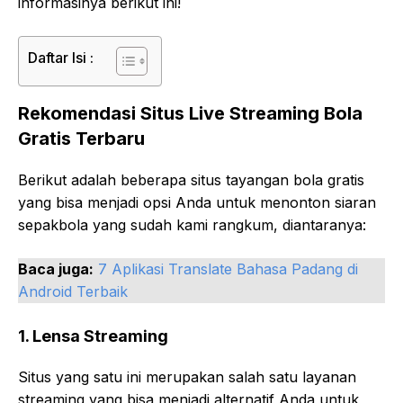
informasinya berikut ini!
Daftar Isi :
Rekomendasi Situs Live Streaming Bola
Gratis Terbaru
Berikut adalah beberapa situs tayangan bola gratis
yang bisa menjadi opsi Anda untuk menonton siaran
sepakbola yang sudah kami rangkum, diantaranya:
Baca juga:
7 Aplikasi Translate Bahasa Padang di
Android Terbaik
1. Lensa Streaming
Situs yang satu ini merupakan salah satu layanan
streaming yang bisa menjadi alternatif Anda untuk