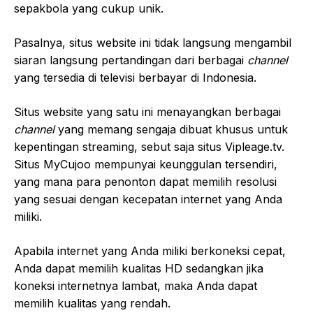
sepakbola yang cukup unik.
Pasalnya, situs website ini tidak langsung mengambil
siaran langsung pertandingan dari berbagai
channel
yang tersedia di televisi berbayar di Indonesia.
Situs website yang satu ini menayangkan berbagai
channel
yang memang sengaja dibuat khusus untuk
kepentingan streaming, sebut saja situs Vipleage.tv.
Situs MyCujoo mempunyai keunggulan tersendiri,
yang mana para penonton dapat memilih resolusi
yang sesuai dengan kecepatan internet yang Anda
miliki.
Apabila internet yang Anda miliki berkoneksi cepat,
Anda dapat memilih kualitas HD sedangkan jika
koneksi internetnya lambat, maka Anda dapat
memilih kualitas yang rendah.