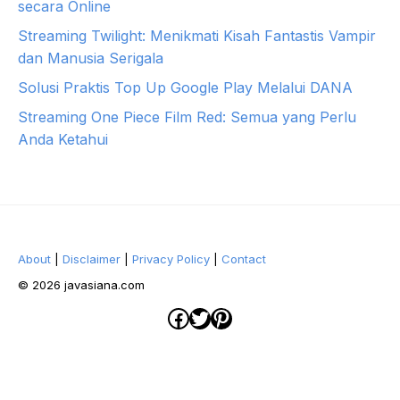
secara Online
Streaming Twilight: Menikmati Kisah Fantastis Vampir
dan Manusia Serigala
Solusi Praktis Top Up Google Play Melalui DANA
Streaming One Piece Film Red: Semua yang Perlu
Anda Ketahui
About
|
Disclaimer
|
Privacy Policy
|
Contact
© 2026 javasiana.com
Facebook
Twitter
Pinterest