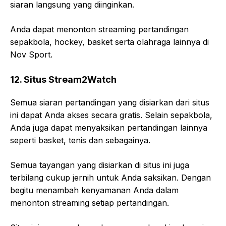
siaran langsung yang diinginkan.
Anda dapat menonton streaming pertandingan
sepakbola, hockey, basket serta olahraga lainnya di
Nov Sport.
12. Situs Stream2Watch
Semua siaran pertandingan yang disiarkan dari situs
ini dapat Anda akses secara gratis. Selain sepakbola,
Anda juga dapat menyaksikan pertandingan lainnya
seperti basket, tenis dan sebagainya.
Semua tayangan yang disiarkan di situs ini juga
terbilang cukup jernih untuk Anda saksikan. Dengan
begitu menambah kenyamanan Anda dalam
menonton streaming setiap pertandingan.