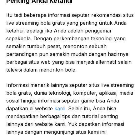
Penting Anda Ketahui
Itu tadi beberapa informasi seputar rekomendasi situs
live streaming bola gratis yang penting untuk Anda
ketahui, apalagi jika Anda adalah penggemar
sepakbola. Dengan perkembangan teknologi yang
semakin tumbuh pesat, menonton sebuah
pertandingan pun semakin mudah dengan hadirnya
berbagai situs web yang bisa menjadi alternatif selain
televisi dalam menonton bola.
Informasi menarik lainnya seputar situs live streaming
bola gratis, dunia teknologi, komputer, aplikasi, media
sosial hingga informasi seputar game bisa Anda
dapatkan di website
kami
. Selain itu, Anda bisa
mendapatkan berbagai tips dan tutorial penting
lainnya dari website kami. Yuk dapatkan informasi
lainnya dengan mengunjungi situs kami ini!