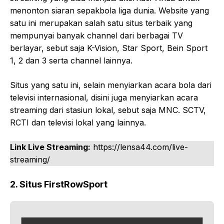
menonton siaran sepakbola liga dunia. Website yang
satu ini merupakan salah satu situs terbaik yang
mempunyai banyak channel dari berbagai TV
berlayar, sebut saja K-Vision, Star Sport, Bein Sport
1, 2 dan 3 serta channel lainnya.
Situs yang satu ini, selain menyiarkan acara bola dari
televisi internasional, disini juga menyiarkan acara
streaming dari stasiun lokal, sebut saja MNC. SCTV,
RCTI dan televisi lokal yang lainnya.
Link Live Streaming:
https://lensa44.com/live-
streaming/
2. Situs FirstRowSport