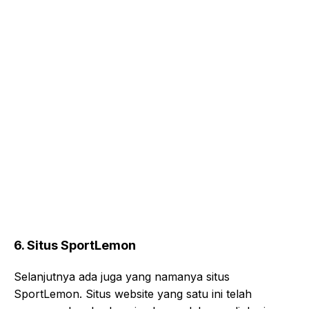
6. Situs SportLemon
Selanjutnya ada juga yang namanya situs
SportLemon. Situs website yang satu ini telah