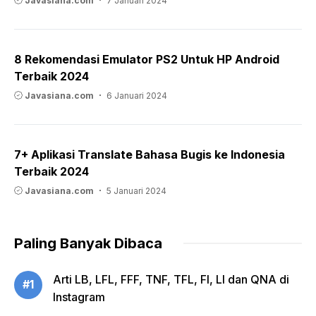
Javasiana.com
7 Januari 2024
8 Rekomendasi Emulator PS2 Untuk HP Android
Terbaik 2024
Javasiana.com
6 Januari 2024
7+ Aplikasi Translate Bahasa Bugis ke Indonesia
Terbaik 2024
Javasiana.com
5 Januari 2024
Paling Banyak Dibaca
Arti LB, LFL, FFF, TNF, TFL, FI, LI dan QNA di
#1
Instagram