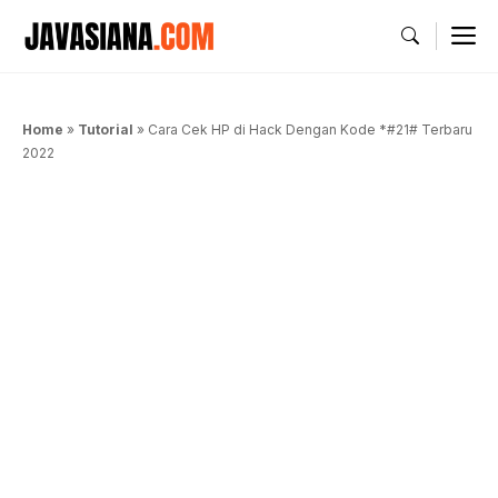
Langsung
M
ke
isi
Home
»
Tutorial
»
Cara Cek HP di Hack Dengan Kode *#21# Terbaru
2022