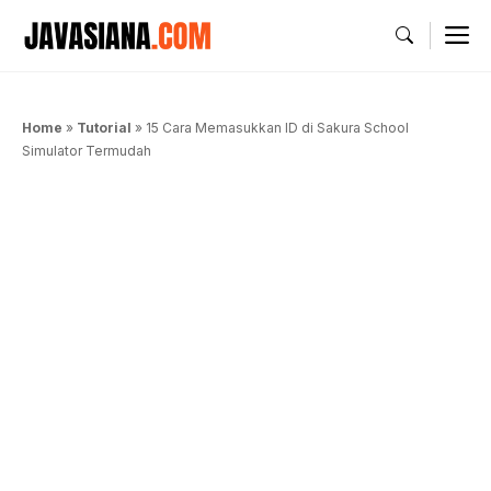
Langsung
M
ke
isi
Home
»
Tutorial
»
15 Cara Memasukkan ID di Sakura School
Simulator Termudah