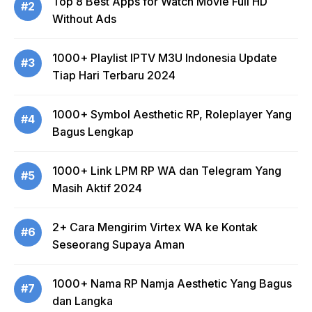
Top 8 Best Apps for Watch Movie Full HD
#2
Without Ads
1000+ Playlist IPTV M3U Indonesia Update
#3
Tiap Hari Terbaru 2024
1000+ Symbol Aesthetic RP, Roleplayer Yang
#4
Bagus Lengkap
1000+ Link LPM RP WA dan Telegram Yang
#5
Masih Aktif 2024
2+ Cara Mengirim Virtex WA ke Kontak
#6
Seseorang Supaya Aman
1000+ Nama RP Namja Aesthetic Yang Bagus
#7
dan Langka